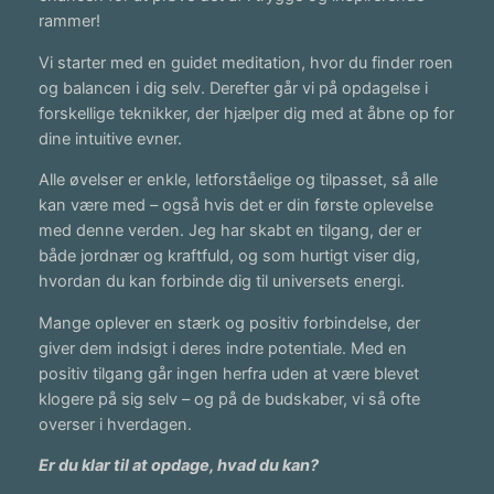
n
rammer!
5
t
a
9
Vi starter med en guidet meditation, hvor du finder roen
l
og balancen i dig selv. Derefter går vi på opdagelse i
9
forskellige teknikker, der hjælper dig med at åbne op for
,
dine intuitive evner.
0
Alle øvelser er enkle, letforståelige og tilpasset, så alle
0
kan være med – også hvis det er din første oplevelse
med denne verden. Jeg har skabt en tilgang, der er
både jordnær og kraftfuld, og som hurtigt viser dig,
k
hvordan du kan forbinde dig til universets energi.
r
Mange oplever en stærk og positiv forbindelse, der
.
giver dem indsigt i deres indre potentiale. Med en
positiv tilgang går ingen herfra uden at være blevet
klogere på sig selv – og på de budskaber, vi så ofte
overser i hverdagen.
Er du klar til at opdage, hvad du kan?