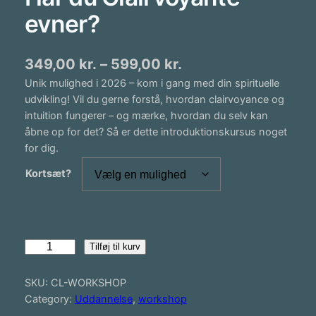
evner?
P
349,00
kr.
–
599,00
kr.
Unik mulighed i 2026 – kom i gang med din spirituelle
r
udvikling! Vil du gerne forstå, hvordan clairvoyance og
i
intuition fungerer – og mærke, hvordan du selv kan
s
åbne op for det? Så er dette introduktionskursus noget
for dig.
i
Kortsæt?
n
t
e
r
H
Tilføj til kurv
a
v
r
SKU:
CL-WORKSHOP
a
d
Category:
Uddannelse
, 
workshop
l
u