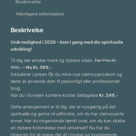
Beskrivelse
C
:
l
Yderligere information
3
a
i
4
Beskrivelse
r
9
v
Unik mulighed i 2026 – kom i gang med din spirituelle
,
o
udvikling!
y
0
Til dig der ønsker mere og dybere viden.
Før Pris Kr.
a
0
995,-
– Nu Kr. 599,-
n
Inkluderet i prisen får du mine nye clairvoyancekort og
t
lærer at anvende dem til personligt eller professionelt
e
k
brug.
e
r
Har du i forvejen kortene koster deltagelse
Kr. 349,-
v
n
.
Dette arrangement er til dig, der er nysgerrig på det
e
spirituelle og gerne vil udforske, om du har clairvoyante
t
r
evner. Har du nogensinde tænkt over, om du kan skabe
?
i
en dybere forbindelse med universet? Nu har du
a
l
chancen for at prøve det af i trygge og inspirerende