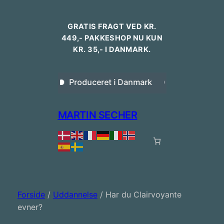
Spring
til
GRATIS FRAGT VED KR.
indhold
449,- PAKKESHOP NU KUN
KR. 35,- I DANMARK.
sk design
Produceret i Danmark
Bestilling inde
MARTIN SECHER
Forside
/
Uddannelse
/ Har du Clairvoyante
evner?