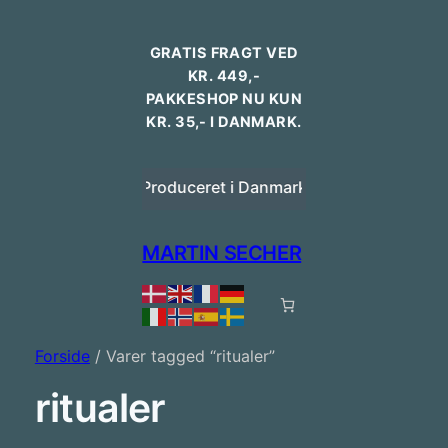
GRATIS FRAGT VED
KR. 449,-
PAKKESHOP NU KUN
KR. 35,- I DANMARK.
ansk design
Produceret i Danmark
Bestilling i
MARTIN SECHER
Forside
/ Varer tagged “ritualer”
ritualer