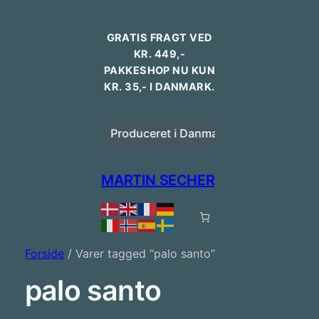
GRATIS FRAGT VED
KR. 449,-
PAKKESHOP NU KUN
KR. 35,- I DANMARK.
Dansk design
Produceret i Danmark
Bestilling
MARTIN SECHER
Forside
/ Varer tagged “palo santo”
palo santo