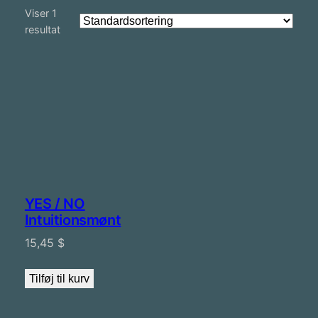
Viser 1
resultat
YES / NO
Intuitionsmønt
15,45
$
Tilføj til kurv