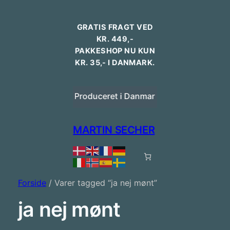
GRATIS FRAGT VED
KR. 449,-
PAKKESHOP NU KUN
KR. 35,- I DANMARK.
ansk design
Produceret i Danmark
Bestilling i
MARTIN SECHER
Forside
/ Varer tagged “ja nej mønt”
ja nej mønt