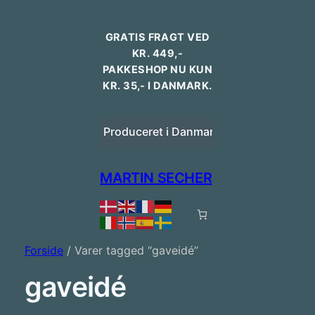
GRATIS FRAGT VED
KR. 449,-
PAKKESHOP NU KUN
KR. 35,- I DANMARK.
Dansk design
Produceret i Danmark
Bestilling 
MARTIN SECHER
Forside
/ Varer tagged “gaveidé”
gaveidé