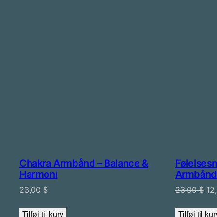
Chakra Armbånd – Balance &
Følelses
Harmoni
Armbånd
De
23,00
$
23,00
$
12
opr
pri
Tilføj til kurv
Tilføj til kur