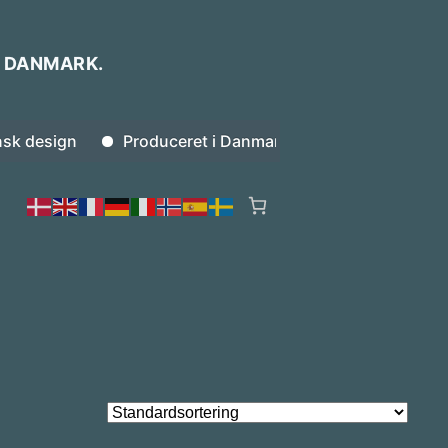
I DANMARK.
k design
Produceret i Danmark
Bestilling inden